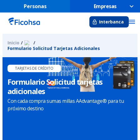
Personas
Empresas
Interbanca
Inicio
Formulario Solicitud Tarjetas Adicionales
TARJETAS DE CRÉDITO
Formulario Solicitud tarjetas
adicionales
Con cada compra sumas millas AAdvantage® para tu
próximo destino