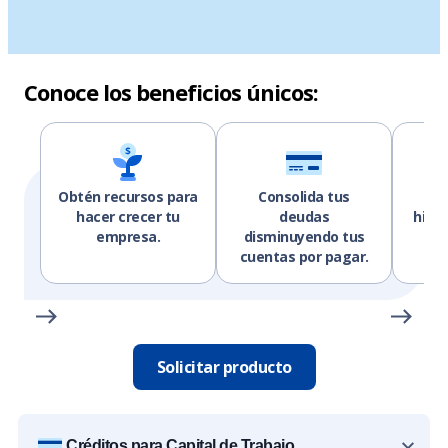
Conoce los beneficios únicos:
Obtén recursos para
Consolida tus
C
hacer crecer tu
deudas
histo
empresa.
disminuyendo tus
niv
cuentas por pagar.
Solicitar producto
Créditos para Capital de Trabajo