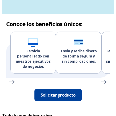
Conoce los beneficios únicos:
Servicio
Envía y recibe dinero
Selec
personalizado con
de forma segura y
gl
nuestros ejecutivos
sin complicaciones.
siste
de negocios
Solicitar producto
Todo lo que debes saber