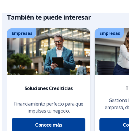
También te puede interesar
Empresas
Empresas
Soluciones Crediticias
Te
Gestiona l
Financiamiento perfecto para que
empresa, de 
impulses tu negocio.
s
Conoce más
Con