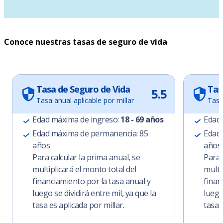
Conoce nuestras tasas de seguro de vida
Tasa de Seguro de Vida
Tas
5.5
Tasa anual aplicable por millar
Tasa
Edad máxima de ingreso:
18 - 69 años
Edad 
Edad máxima de permanencia: 85
Edad 
años
años
Para calcular la prima anual, se
Para 
multiplicará el monto total del
multi
financiamiento por la tasa anual y
finan
luego se dividirá entre mil, ya que la
luego
tasa es aplicada por millar.
tasa 