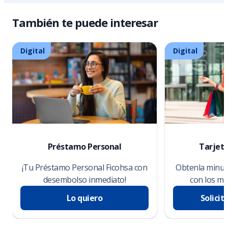
También te puede interesar
Digital
Digital
Préstamo Personal
Tarjeta
¡Tu Préstamo Personal Ficohsa con
Obtenla minuto
desembolso inmediato!
con los me
Lo quiero
Solicit