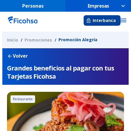
Personas
Empresas
Interbanca
Promoción Alegría
Inicio
Promociones
Volver
Grandes beneficios al pagar con tus
Tarjetas Ficohsa
Restaurante