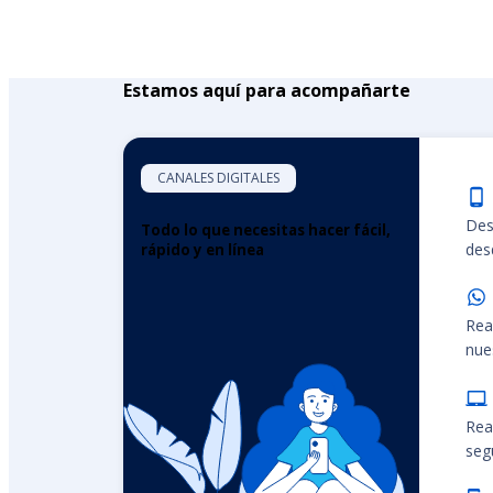
Estamos aquí para acompañarte
CANALES DIGITALES
Des
Todo lo que necesitas hacer fácil,
desd
rápido y en línea
Rea
nue
Rea
seg