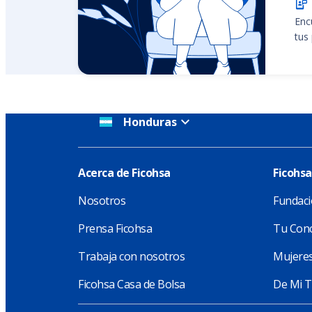
Enc
tus
Honduras
Acerca de Ficohsa
Ficohsa
Nosotros
Fundaci
Prensa Ficohsa
Tu Conc
Trabaja con nosotros
Mujeres
Ficohsa Casa de Bolsa
De Mi T