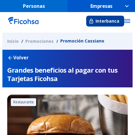
Personas
Empresas
Interbanca
Promoción Cassiano
Inicio
Promociones
Volver
Grandes beneficios al pagar con tus
Tarjetas Ficohsa
Restaurante