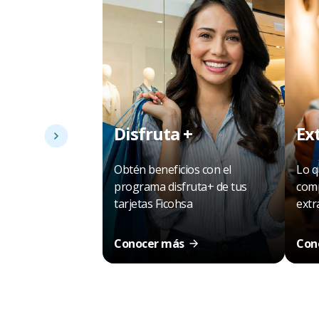
Disfruta +
Ex
Obtén beneficios con el
Lo q
programa disfruta+ de tus
comp
tarjetas Ficohsa
extr
Conocer más
Con