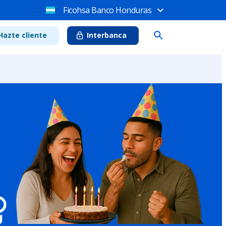
Ficohsa Banco Honduras
Hazte cliente
Interbanca