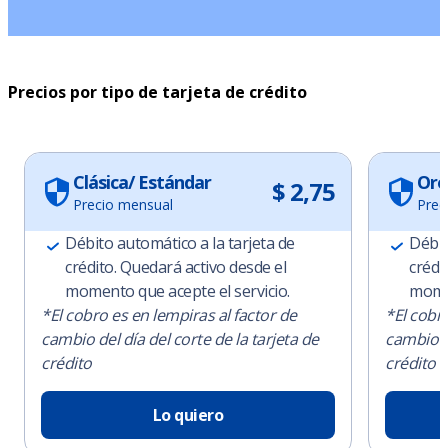
Precios por tipo de tarjeta de crédito
Clásica/ Estándar
Oro
$ 2,75
Precio mensual
Prec
Débito automático a la tarjeta de
Débit
crédito. Quedará activo desde el
crédi
momento que acepte el servicio.
momen
*El cobro es en lempiras al factor de
*El cobro
cambio del día del corte de la tarjeta de
cambio de
crédito
crédito
Lo quiero