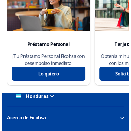
Préstamo Personal
Tarjeta
¡Tu Préstamo Personal Ficohsa con
Obtenla minuto
desembolso inmediato!
con los me
Lo quiero
Solicit
Honduras
Acerca de Ficohsa