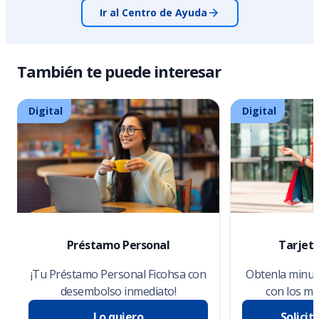
Ir al Centro de Ayuda
También te puede interesar
Digital
Digital
Préstamo Personal
Tarjeta
¡Tu Préstamo Personal Ficohsa con
Obtenla minuto
desembolso inmediato!
con los me
Lo quiero
Solicit