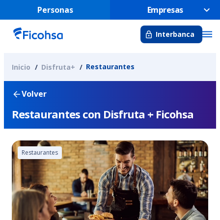
Personas
Empresas
Interbanca
Restaurantes
Inicio
Disfruta+
Volver
Restaurantes con Disfruta + Ficohsa
Restaurantes