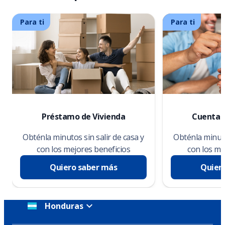
Para ti
Para ti
Préstamo de Vivienda
Cuenta 
Obténla minutos sin salir de casa y
Obténla minuto
con los mejores beneficios
con los me
Quiero saber más
Quier
Honduras