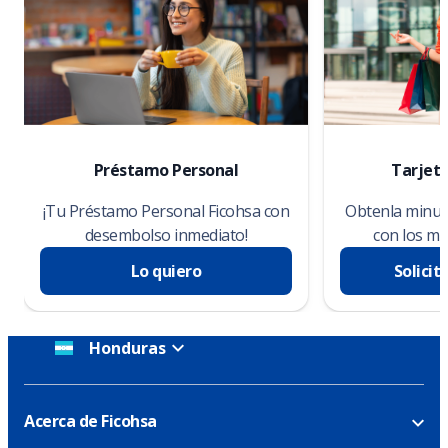
Préstamo Personal
Tarjeta
¡Tu Préstamo Personal Ficohsa con
Obtenla minuto
desembolso inmediato!
con los me
Lo quiero
Solicit
Honduras
Acerca de Ficohsa