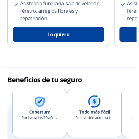
Asistencia funeraria: sala de velación,
Asist
féretro, arreglos florales y
féret
repatriación
repat
Lo quiero
Beneficios de tu seguro
Cobertura
Todo más fácil
B
Por hasta los 70 años.
Renovación automática
Pued
ben