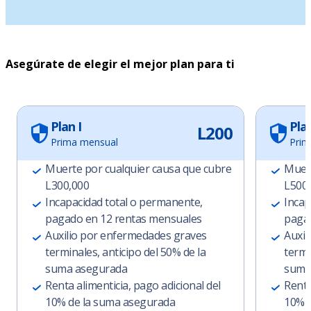
Asegúrate de elegir el mejor plan para ti
Plan I
Plan
L200
Prima mensual
Prim
Muerte por cualquier causa que cubre
Muert
L300,000
L500
Incapacidad total o permanente,
Incap
pagado en 12 rentas mensuales
pagad
Auxilio por enfermedades graves
Auxil
terminales, anticipo del 50% de la
termi
suma asegurada
suma
Renta alimenticia, pago adicional del
Renta
10% de la suma asegurada
10% d