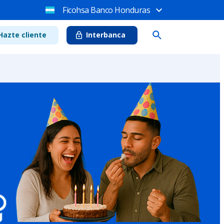
Ficohsa Banco Honduras
Hazte cliente
Interbanca