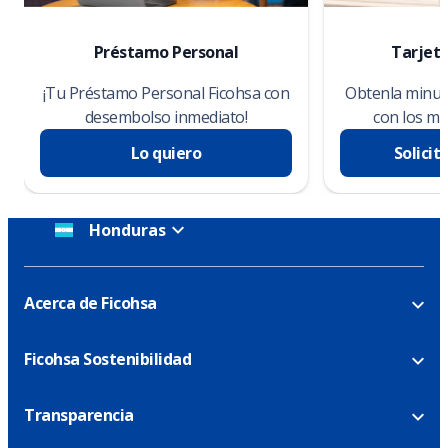
Préstamo Personal
Tarjeta
¡Tu Préstamo Personal Ficohsa con
Obtenla minuto
desembolso inmediato!
con los me
Lo quiero
Solicit
Honduras
Acerca de Ficohsa
Ficohsa Sostenibilidad
Transparencia