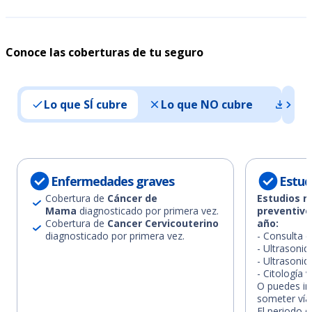
Conoce las coberturas de tu seguro
Lo que SÍ cubre
Lo que NO cubre
Doc
Enfermedades graves
Estud
Cobertura de
Cáncer de
Estudios m
Mama
diagnosticado por primera vez.
preventivo
Cobertura de
Cancer Cervicouterino
año:
diagnosticado por primera vez.
- Consulta 
- Ultrason
- Ultrasonid
- Citología v
O puedes ir 
someter vía
El periodo d