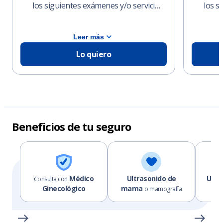
los siguientes exámenes y/o servici…
los s
Leer más
Lo quiero
Beneficios de tu seguro
Médico
Ultrasonido de
Ultr
Consulta con
Ginecológico
mama
o mamografía