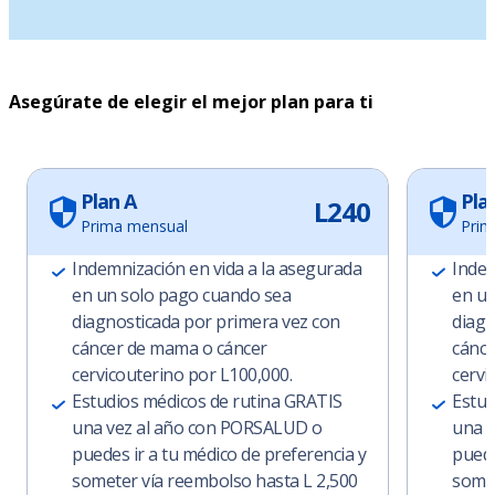
Asegúrate de elegir el mejor plan para ti
Plan A
Pla
L240
Prima mensual
Prim
Indemnización en vida a la asegurada
Indem
en un solo pago cuando sea
en un
diagnosticada por primera vez con
diagn
cáncer de mama o cáncer
cánce
cervicouterino por L100,000.
cervi
Estudios médicos de rutina GRATIS
Estud
una vez al año con PORSALUD o
una 
puedes ir a tu médico de preferencia y
puede
someter vía reembolso hasta L 2,500
somet