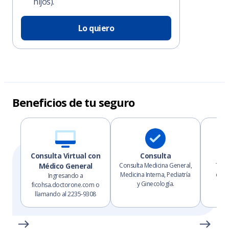
hijos).
Lo quiero
Beneficios de tu seguro
Consulta Virtual con
Consulta
Médico General
Consulta Medicina General,
Te p
Medicina Interna, Pediatría
cobe
Ingresando a
y Ginecología.
ficohsa.doctorone.com o
llamando al 2235-9308