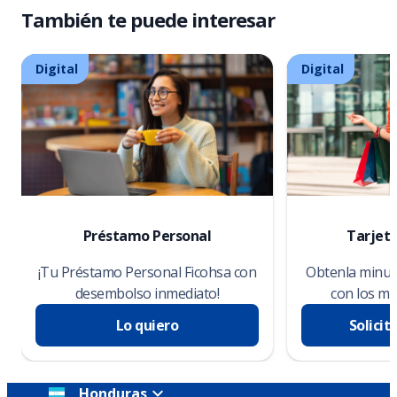
También te puede interesar
Digital
Digital
Préstamo Personal
Tarjeta
¡Tu Préstamo Personal Ficohsa con
Obtenla minuto
desembolso inmediato!
con los me
Lo quiero
Solicit
Honduras