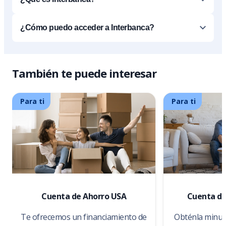
¿Cómo puedo acceder a Interbanca?
También te puede interesar
Para ti
Para ti
Cuenta de Ahorro USA
Cuenta de
Te ofrecemos un financiamiento de
Obténla minuto