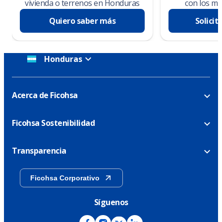
vivienda o terrenos en Honduras
con los me
Quiero saber más
Solicit
Honduras
Acerca de Ficohsa
Ficohsa Sostenibilidad
Transparencia
Ficohsa Corporativo
Síguenos