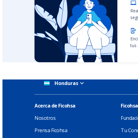
Rea
seg
Enc
tus
Honduras
Acerca de Ficohsa
Ficohsa
Nosotros
Fundaci
Prensa Ficohsa
Tu Conc