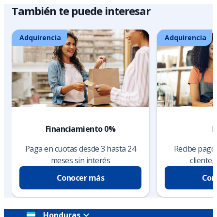
También te puede interesar
Adquirencia
Adquirencia
Financiamiento 0%
F
Paga en cuotas desde 3 hasta 24
Recibe pagos
meses sin interés
cliente, 
Conocer más
Con
Honduras