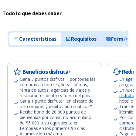
Todo lo que debes saber
Características
Requisitos
Formas d
Beneficios disfruta+
Redim
Gana 3 puntos disfruta+, por todas las
En
agenc
compras en hoteles, líneas aéreas,
program
renta de autos, agencias de viajes y
En nuest
restaurantes dentro y fuera del país.
disfruta
Gana 1 punto disfruta+ en el resto de
hotel o 
tus compras y débitos automáticos*
Transfe
Recibe bono de 20,000 puntos de
lifemile
bienvenida por consumo acumulado
Por com
de $5,000 o su equivalente en
comercio
Lempiras en los primeros 90 días
disfruta
Acumulación máxima...
Pago a s