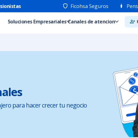
sionistas
Ficohsa Seguros
Pens
Soluciones Empresariales
Canales de atencion
s
nales
njero para hacer crecer tu negocio