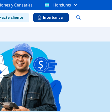
iones y Censatías
Honduras
Hazte cliente
Interbanca