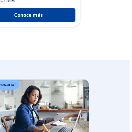
ionales
Conoce más
esarial