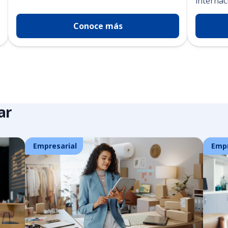
internac
Conoce más
ar
Empresarial
Empr