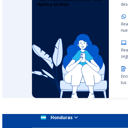
desd
rápido y en línea
Rea
nue
Rea
seg
Enc
tus
Honduras