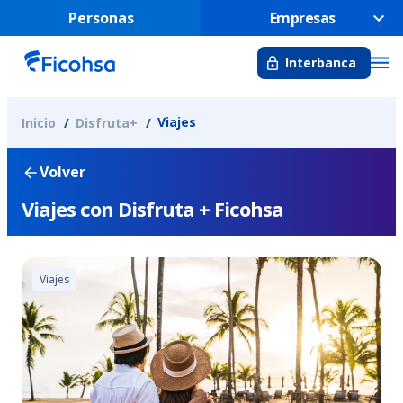
Personas
Empresas
Interbanca
Viajes
Inicio
Disfruta+
Volver
Viajes con Disfruta + Ficohsa
Viajes