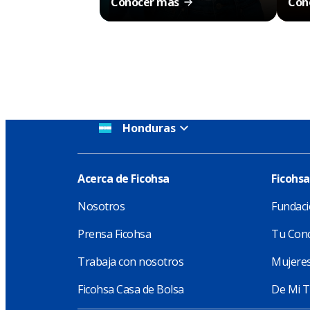
Conocer más
Con
Honduras
Acerca de Ficohsa
Ficohsa
Nosotros
Fundaci
Prensa Ficohsa
Tu Conc
Trabaja con nosotros
Mujeres
Ficohsa Casa de Bolsa
De Mi T