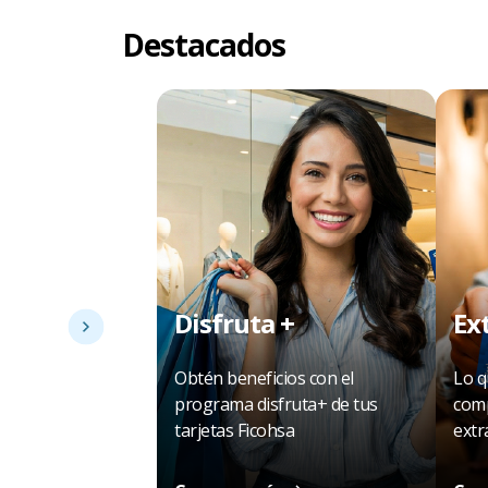
Destacados
Disfruta +
Ex
Obtén beneficios con el
Lo q
programa disfruta+ de tus
comp
tarjetas Ficohsa
extr