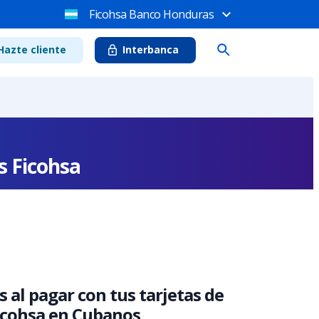
Ficohsa Banco Honduras
Hazte cliente
Interbanca
s Ficohsa
 al pagar con tus tarjetas de
Ficohsa en Cubanos