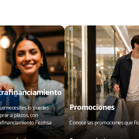
trafinanciamiento
Promociones
ue necesites lo puedes
rar a plazos, con
afinanciamiento Ficohsa
Conoce las promociones que Fico