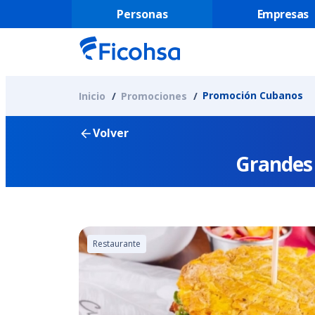
Personas
Empresas
Promoción Cubanos
Inicio
Promociones
Volver
Grandes 
Restaurante