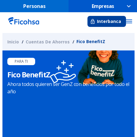
Personas
Empresas
Interbanca
Fico BenefitZ
Inicio
Cuentas De Ahorros
PARA TI
Fico BenefitZ
Ahora todos quieren ser GenZ con beneficios por todo el
año