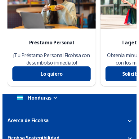
Préstamo Personal
Tarjeta
¡Tu Préstamo Personal Ficohsa con
Obtenla minuto
desembolso inmediato!
con los me
Lo quiero
Solicit
Honduras
Acerca de Ficohsa
Ficohsa Sostenibilidad