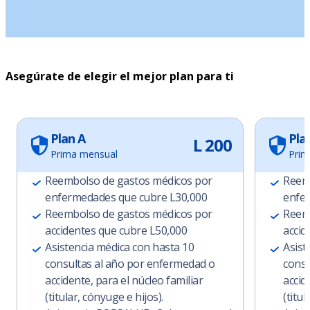
Asegúrate de elegir el mejor plan para ti
Plan A
Pla
L 200
Prima mensual
Prim
Reembolso de gastos médicos por
Reemb
enfermedades que cubre L30,000
enfer
Reembolso de gastos médicos por
Reemb
accidentes que cubre L50,000
accid
Asistencia médica con hasta 10
Asist
consultas al año por enfermedad o
consu
accidente, para el núcleo familiar
accid
(titular, cónyuge e hijos).
(titul