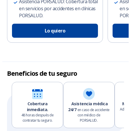
Asistencia PORSALUD: Cobertura total
Asist
en servicios por accidentes en clínicas
en se
PORSALUD.
PORS
Lo quiero
Beneficios de tu seguro
Cobertura
Asistencia médica
Más 
inmediata.
24/7
Adquie
en caso de accidente
tus
48 horas después de
con médico de
contratar tu seguro.
PORSALUD.