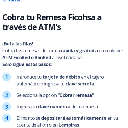
Cobra tu Remesa Ficohsa a
través de ATM's
¡Evita las filas!
Cobra tus remesas de forma
rápida y gratuita
en cualquier
ATM FicoRed o BanRed
a nivel nacional.
Solo sigue estos pasos:
Introduce tu
tarjeta de débito
en el cajero
automático e ingresa tu
clave secreta
.
Selecciona la opción
“Cobrar remesa”
.
Ingresa la
clave numérica
de tu remesa.
El monto se
depositará automáticamente
en tu
cuenta de ahorro en
Lempiras
.